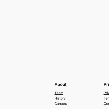
About
Pr
Team
Pri
History
Ter
Careers
Con