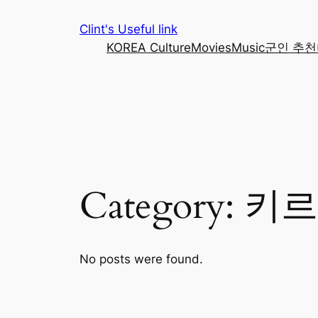
Skip
Clint's Useful link
to
KOREA Culture
Movies
Music
군인 추천
content
Category:
키르
No posts were found.