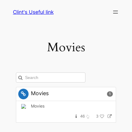
Skip
Clint's Useful link
to
content
Movies
Movies
1
Movies
46
3