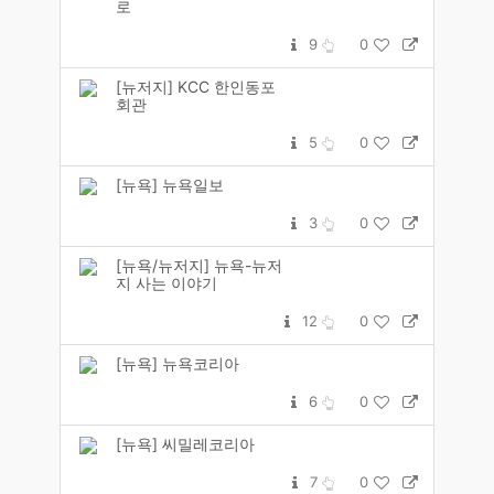
로
9
0
[뉴저지] KCC 한인동포
회관
5
0
[뉴욕] 뉴욕일보
3
0
[뉴욕/뉴저지] 뉴욕-뉴저
지 사는 이야기
12
0
[뉴욕] 뉴욕코리아
6
0
[뉴욕] 씨밀레코리아
7
0