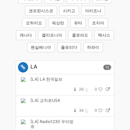
샌프란시스코
시카고
아리조나
오하이오
워싱턴
유타
조지아
캐나다
캘리포니아
콜로라도
텍사스
펜실베니아
플로리다
하와이
LA
12
[LA] LA 한국일보
26
0
[LA] 교차로USA
34
0
[LA] Radio1230 우리방
송