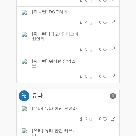
6
0
[워싱턴] DC구하리
4
0
[워싱턴] [타코마] 타코마
한인회
5
0
[워싱턴] 워싱턴 중앙일
보
5
0
유타
6
[유타] 유타 한인 모여라
7
0
[유타] 유타 한인 커뮤니
티