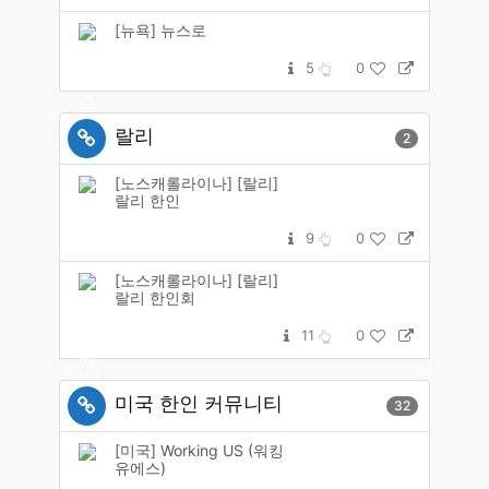
[뉴욕] 뉴스로
5
0
랄리
2
[노스캐롤라이나] [랄리]
랄리 한인
9
0
[노스캐롤라이나] [랄리]
랄리 한인회
11
0
미국 한인 커뮤니티
32
[미국] Working US (워킹
유에스)