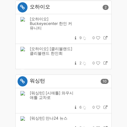
오하이오
2
[오하이오]
Buckeyecenter 한인 커
뮤니티
9
0
[오하이오] [클리블랜드]
클리블랜드 한인회
2
0
워싱턴
10
[워싱턴] [시애틀] 와우시
애틀 교차로
6
0
[워싱턴] 만나24 뉴스