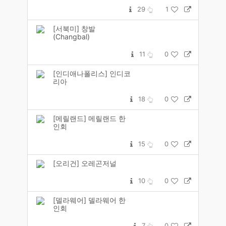
29
1
[서북미] 창발
(Changbal)
11
0
[인디애나폴리스] 인디코
리아
18
0
[메릴랜드] 메릴랜드 한
인회
15
0
[오리건] 오레곤저널
10
0
[델라웨어] 델라웨어 한
인회
7
0