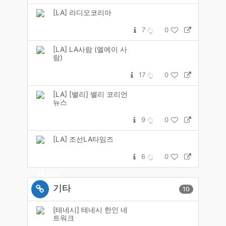
[LA] 라디오코리아
7
0
[LA] LA사람 (엘에이 사
람)
17
0
[LA] [밸리] 밸리 코리언
뉴스
9
0
[LA] 조선LA타임즈
6
0
기타
10
[테네시] 테네시 한인 네
트워크