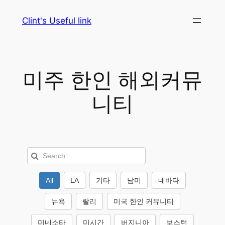
Skip
Clint's Useful link
to
content
미주 한인 해외커뮤
니티
All
LA
기타
남미
네바다
뉴욕
랄리
미국 한인 커뮤니티
미네소타
미시간
버지니아
보스턴