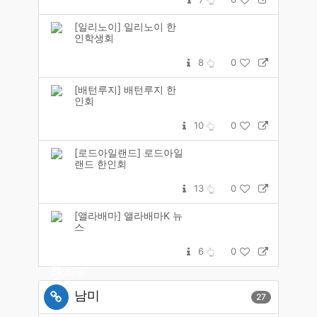
[일리노이] 일리노이 한
인학생회
8
0
[배턴루지] 배턴루지 한
인회
10
0
[로드아일랜드] 로드아일
랜드 한인회
13
0
[앨라배마] 앨라배마K 뉴
스
6
0
남미
27