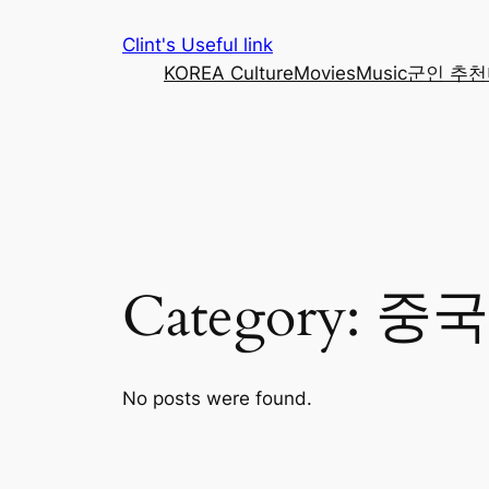
Skip
Clint's Useful link
to
KOREA Culture
Movies
Music
군인 추천
content
Category:
중국
No posts were found.