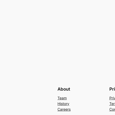
About
Pr
Team
Pri
History
Ter
Careers
Con