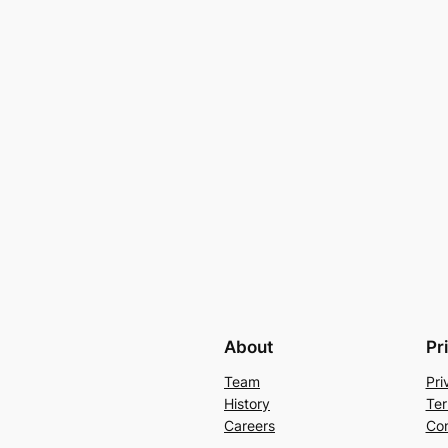
About
Pr
Team
Pri
History
Ter
Careers
Con