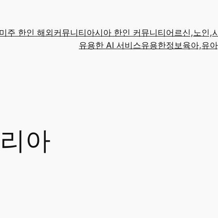
미주 한인 해외커뮤니티
아시아 한인 커뮤니티
어르신,노인,
유용한 AI 서비스
유용한정보
육아,유아
리아