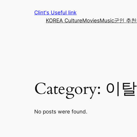
Skip
Clint's Useful link
to
KOREA Culture
Movies
Music
군인 추천
content
Category:
이탈
No posts were found.