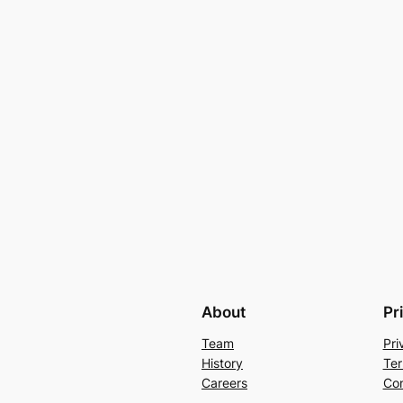
About
Pr
Team
Pri
History
Ter
Careers
Con