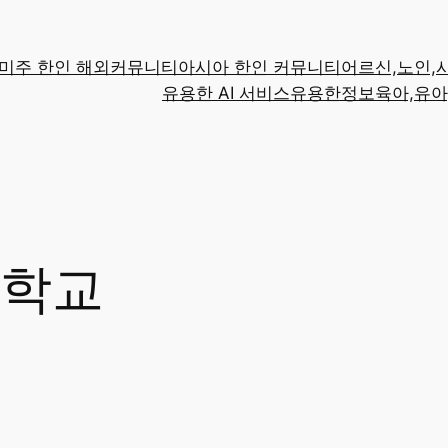
미주 한인 해외커뮤니티
아시아 한인 커뮤니티
어르신,노인,
유용한 AI 서비스
유용한정보
육아,유아
학교