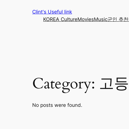
Skip
Clint's Useful link
to
KOREA Culture
Movies
Music
군인 추천
content
Category:
고등
No posts were found.