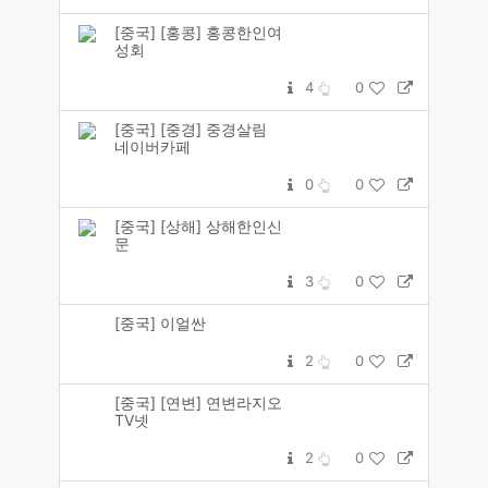
[중국] [홍콩] 홍콩한인여
성회
4
0
[중국] [중경] 중경살림
네이버카페
0
0
[중국] [상해] 상해한인신
문
3
0
[중국] 이얼싼
2
0
[중국] [연변] 연변라지오
TV넷
2
0