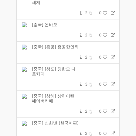
세계
2
0
[중국] 온바오
2
0
[중국] [홍콩] 홍콩한인회
2
0
[중국] [청도] 칭한모 다
음카페
3
0
[중국] [상해] 상하이탄
네이버카페
2
0
[중국] 신화넷 (한국어판)
2
0