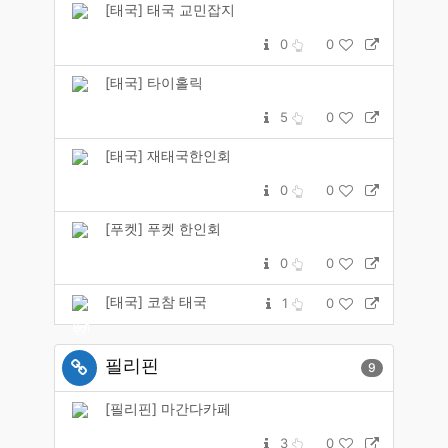
[태국] 태국 교민잡지
0
0
[태국] 타이홀릭
5
0
[태국] 재태국한인회
0
0
[푸켓] 푸켓 한인회
0
0
[태국] 코참 태국
1
0
필리핀
9
[필리핀] 마간다카페
3
0