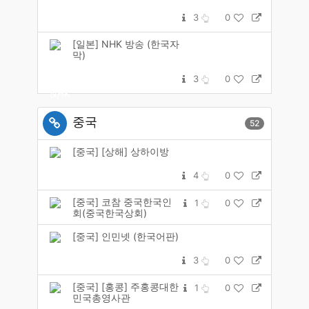
3
0
[일본] NHK 방송 (한국자
막)
3
0
중국
52
[중국] [상해] 상하이방
4
0
[중국] 코참 중국한국인
1
0
회(중국한국상회)
[중국] 인민넷 (한국어판)
3
0
[중국] [홍콩] 주홍콩대한
1
0
민국총영사관