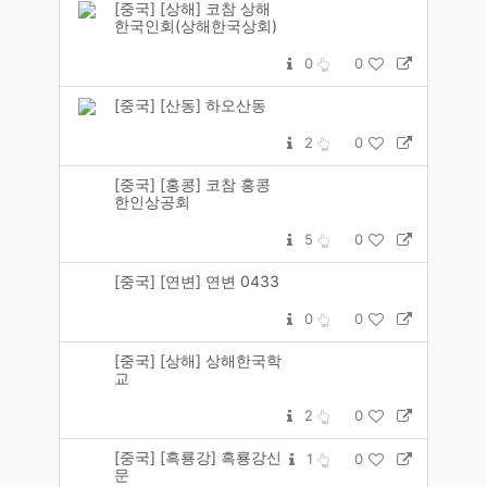
[중국] [상해] 코참 상해
한국인회(상해한국상회)
0
0
[중국] [산동] 하오산동
2
0
[중국] [홍콩] 코참 홍콩
한인상공회
5
0
[중국] [연변] 연변 0433
0
0
[중국] [상해] 상해한국학
교
2
0
[중국] [흑룡강] 흑룡강신
1
0
문