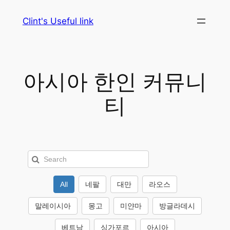
Skip
Clint's Useful link
to
content
아시아 한인 커뮤니
티
All
네팔
대만
라오스
말레이시아
몽고
미얀마
방글라데시
베트남
싱가포르
아시아