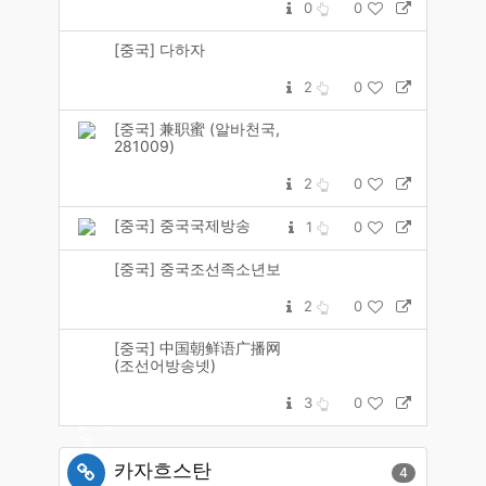
0
0
[중국] 다하자
2
0
[중국] 兼职蜜 (알바천국,
281009)
2
0
[중국] 중국국제방송
1
0
[중국] 중국조선족소년보
2
0
[중국] 中国朝鲜语广播网
(조선어방송넷)
3
0
카자흐스탄
4