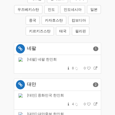
우즈베키스탄
인도
인도네시아
일본
중국
카자흐스탄
캄보디아
키르키즈스탄
태국
필리핀
네팔
1
[네팔] 네팔 한인회
8
0
대만
2
[대만] 중화민국 한인회
4
0
[대만] 대만중부 한인회