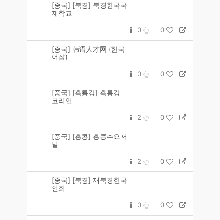
[중국] [북경] 북경한국국
제학교
0
0
[중국] 韩语人才网 (한국
어잡)
0
0
[중국] [흑룡강] 흑룡강
코리언
2
0
[중국] [홍콩] 홍콩수요저
널
2
0
[중국] [북경] 재북경한국
인회
0
0