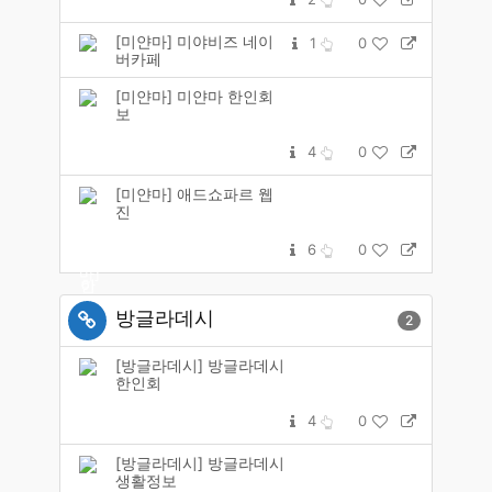
[미얀마] 미야비즈 네이
1
0
버카페
[미얀마] 미얀마 한인회
보
4
0
[미얀마] 애드쇼파르 웹
진
6
0
방글라데시
2
[방글라데시] 방글라데시
한인회
4
0
[방글라데시] 방글라데시
생활정보