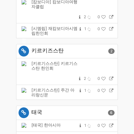
[캄보디아] 캄보디아여행
자클럽
2
0
[시엠립] 재캄보디아시엠
1
0
립한인회
키르키즈스탄
2
[키르기스스탄] 키르기스
스탄 한인회
2
0
[키르기스스탄] 주간 아
1
0
리랑신문
태국
6
[태국] 한아시아
1
0